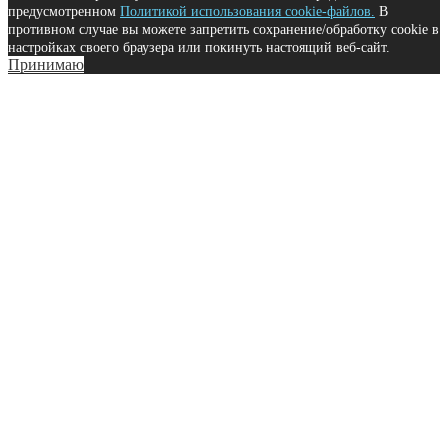
предусмотренном
Политикой использования cookie-файлов.
В
противном случае вы можете запретить сохранение/обработку cookie в
настройках своего браузера или покинуть настоящий веб-сайт.
Принимаю