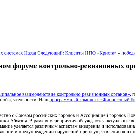
х системах
Назад
Следующий: Клиенты НПО «Криста» – победи
ном форуме контрольно-ревизионных ор
пальное взаимодействие контрольно-ревизионных органов»
, 
ной деятельности. Наш
программный комплекс «Финансовый б
стно с Союзом российских городов и Ассоциацией городов По
блики Абхазия. В рамках мероприятия обсуждаются актуальные 
нимание уделяется различным аспектам внедрения и использова
явлении и предупреждении нарушений при осуществлении контр