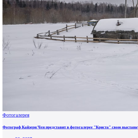
Фотогалерея
Фотограф Кайзерн Чен представит в фотогалерее "Криста" свою выставк