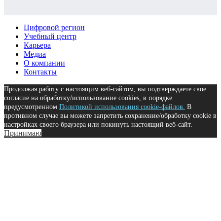
Цифровой регион
Учебный центр
Карьера
Медиа
О компании
Контакты
Продолжая работу с настоящим веб-сайтом, вы подтверждаете свое
согласие на обработку/использование cookies, в порядке
предусмотренном
Политикой использования cookie-файлов.
В
противном случае вы можете запретить сохранение/обработку cookie в
настройках своего браузера или покинуть настоящий веб-сайт.
Принимаю