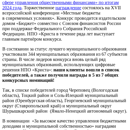
сфере управления общественными финансами» по итогам
2024 года
. Торжественное
награждение
состоялось на XVII
всероссийской конференции «Местные бюджеты
в современных условиях». Конкурс проводится издательским
домом «Бюджет» совместно с Союзом финансистов России
при поддержке Федерального Собрания Российской
Федерации. НПО «Криста в течение ряда лет выступает
главным партнёром конкурса.
В состязании за статус лучшего муниципального образования
участвовали 344 муниципальных образования из 67 субъектов
страны. В числе лидеров конкурса вновь целый ряд
муниципальных образований, использующих цифровые
решения НПО «Криста»:
н
аши клиенты вошли в список
победителей, а также получили награды в 5 из 7 общих
конкурсных номинаций!
Так, в списке победителей город Череповец (Вологодская
область), Тоцкий район и Соль-Илецкий муниципальный
район (Оренбургская область), Георгиевский муниципальный
округ (Ставропольский край) и муниципальный округ
Шурышкарский район (Ямало-Ненецкий автономный округ).
В номинации «За высокое качество управления бюджетными
доходами и муниципальной собственностью» наградами