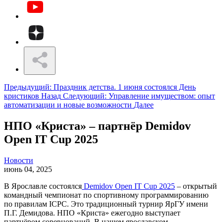
Предыдущий: Праздник детства. 1 июня состоялся День
кристиков
Назад
Следующий: Управление имуществом: опыт
автоматизации и новые возможности
Далее
НПО «Криста» – партнёр Demidov
Open IT Cup 2025
Новости
июнь 04, 2025
В Ярославле состоялся
Demidov Open IT Cup 2025
– открытый
командный чемпионат по спортивному программированию
по правилам ICPC. Это традиционный турнир ЯрГУ имени
П.Г. Демидова. НПО «Криста» ежегодно выступает
партнёром соревнований. В нашем ярославском