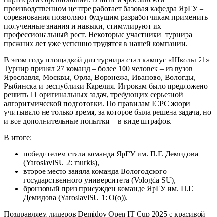
производственном центре работает базовая кафедра ЯрГУ –
соревнования позволяют будущим разработчикам применить
полученные знания и навыки, стимулируют их
профессиональный рост. Некоторые участники турнира
прежних лет уже успешно трудятся в нашей компании.
В этом году площадкой для турнира стал кампус «Школы 21».
Турнир принял 27 команд – более 100 человек – из вузов
Ярославля, Москвы, Орла, Воронежа, Иваново, Вологды,
Рыбинска и республики Карелия. Игрокам было предложено
решить 11 оригинальных задач, требующих серьезной
алгоритмической подготовки. По правилам ICPC жюри
учитывало не только время, за которое была решена задача, но
и все дополнительные попытки – в виде штрафов.
В итоге:
победителем стала команда ЯрГУ им. П.Г. Демидова
(YaroslavlSU 2: murkis),
второе место заняла команда Вологодского
государственного университета (Vologda SU),
бронзовый приз присужден команде ЯрГУ им. П.Г.
Демидова (YaroslavlSU 1: O(o)).
Поздравляем лидеров Demidov Open IT Cup 2025 с красивой